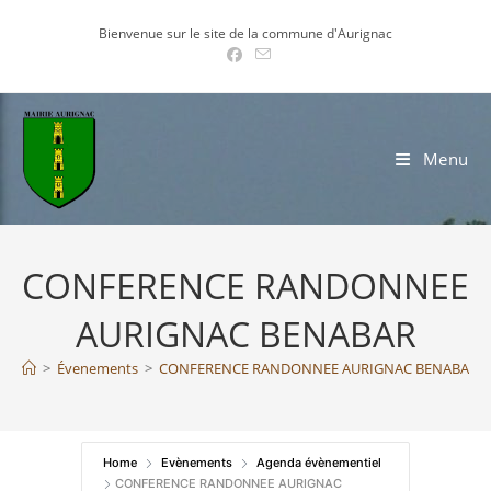
Skip
Bienvenue sur le site de la commune d'Aurignac
to
content
Menu
CONFERENCE RANDONNEE
AURIGNAC BENABAR
>
Évenements
>
CONFERENCE RANDONNEE AURIGNAC BENABAR
Home
Evènements
Agenda évènementiel
CONFERENCE RANDONNEE AURIGNAC