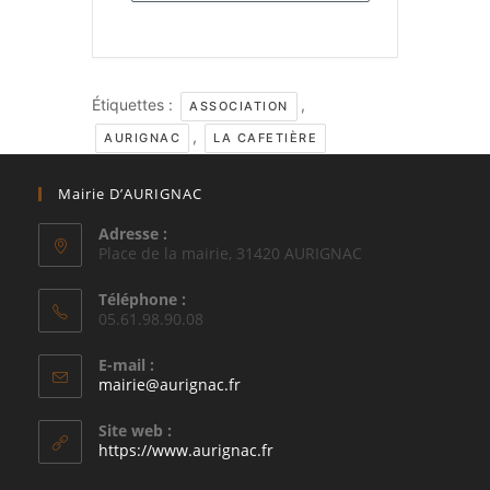
Étiquettes :
,
ASSOCIATION
,
AURIGNAC
LA CAFETIÈRE
Mairie D’AURIGNAC
Adresse :
Place de la mairie, 31420 AURIGNAC
Téléphone :
05.61.98.90.08
E-mail :
S’ouvre
mairie@aurignac.fr
dans
votre
Site web :
application
https://www.aurignac.fr