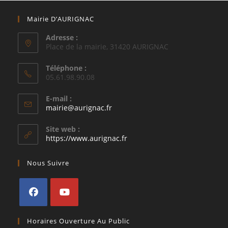
Mairie D’AURIGNAC
Adresse :
Place de la mairie, 31420 AURIGNAC
Téléphone :
05.61.98.90.08
E-mail :
S’ouvre
mairie@aurignac.fr
dans
votre
Site web :
application
https://www.aurignac.fr
Nous Suivre
S’ouvre
S’ouvre
Horaires Ouverture Au Public
dans
dans