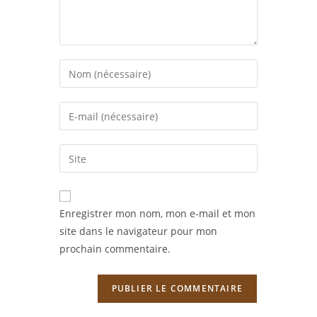
Enter
your
name
Enter
or
your
username
email
Saisir
to
address
l’URL
comment
to
de
comment
votre
Enregistrer mon nom, mon e-mail et mon
site
site dans le navigateur pour mon
(facultatif)
prochain commentaire.