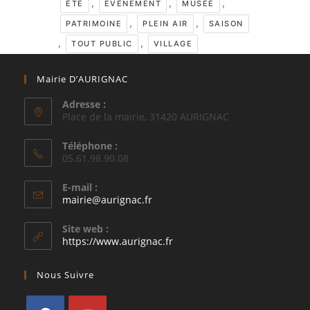
,
,
,
ÉTÉ
ÉVÉNEMENT
MUSÉE
,
,
PATRIMOINE
PLEIN AIR
SAISON
,
,
TOUT PUBLIC
VILLAGE
Mairie D’AURIGNAC
Adresse :
Place de la mairie, 31420 AURIGNAC
Téléphone :
05.61.98.90.08
E-mail :
S’ouvre
mairie@aurignac.fr
dans
votre
Site web :
application
https://www.aurignac.fr
Nous Suivre