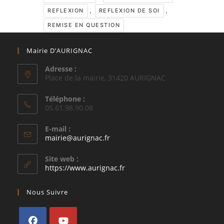
,
,
REFLEXION
REFLEXION DE SOI
REMISE EN QUESTION
Mairie D’AURIGNAC
Adresse :
Place de la mairie, 31420 AURIGNAC
Téléphone :
05.61.98.90.08
E-mail :
S’ouvre
mairie@aurignac.fr
dans
votre
Site web :
application
https://www.aurignac.fr
Nous Suivre