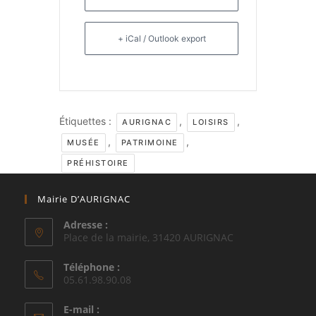
+ iCal / Outlook export
Étiquettes :
,
,
AURIGNAC
LOISIRS
,
,
MUSÉE
PATRIMOINE
PRÉHISTOIRE
Mairie D’AURIGNAC
Adresse :
Place de la mairie, 31420 AURIGNAC
Téléphone :
05.61.98.90.08
E-mail :