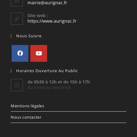
S’ouvre
mairie@aurignac.fr
dans
votre
Site web :
application
https://www.aurignac.fr
Nous Suivre
S’ouvre
S’ouvre
Horaires Ouverture Au Public
dans
dans
un
un
de 8h30 à 12h et de 15h à 17h
du lundi au vendredi
nouvel
nouvel
onglet
onglet
Mentions légales
Nous contacter