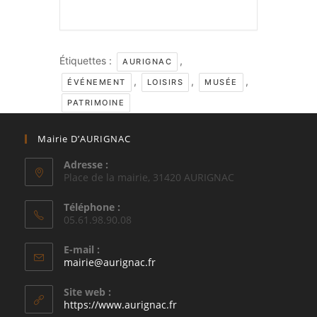
Étiquettes :
,
AURIGNAC
,
,
,
ÉVÉNEMENT
LOISIRS
MUSÉE
PATRIMOINE
Mairie D’AURIGNAC
Adresse :
Place de la mairie, 31420 AURIGNAC
Téléphone :
05.61.98.90.08
E-mail :
S’ouvre
mairie@aurignac.fr
dans
votre
Site web :
application
https://www.aurignac.fr