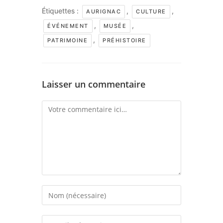
Étiquettes :
,
,
AURIGNAC
CULTURE
,
,
ÉVÉNEMENT
MUSÉE
,
PATRIMOINE
PRÉHISTOIRE
Laisser un commentaire
Comment
Enter
your
name
Enter