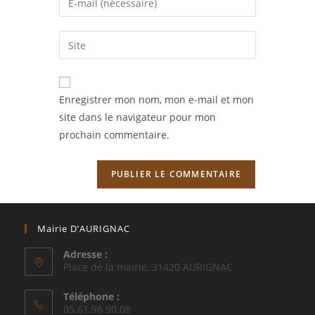
or
your
username
email
Saisir
to
address
l’URL
comment
to
de
comment
votre
Enregistrer mon nom, mon e-mail et mon
site
site dans le navigateur pour mon
(facultatif)
prochain commentaire.
Mairie D’AURIGNAC
Adresse :
Place de la mairie, 31420 AURIGNAC
Téléphone :
05.61.98.90.08