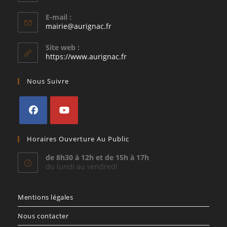
E-mail :
S’ouvre
mairie@aurignac.fr
dans
votre
Site web :
application
https://www.aurignac.fr
Nous Suivre
S’ouvre
S’ouvre
Horaires Ouverture Au Public
dans
dans
un
un
de 8h30 à 12h et de 15h à 17h
du lundi au vendredi
nouvel
nouvel
onglet
onglet
Mentions légales
Nous contacter