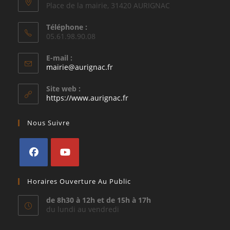
Place de la mairie, 31420 AURIGNAC
Téléphone :
05.61.98.90.08
E-mail :
S’ouvre
mairie@aurignac.fr
dans
votre
Site web :
application
https://www.aurignac.fr
Nous Suivre
S’ouvre
S’ouvre
Horaires Ouverture Au Public
dans
dans
un
un
de 8h30 à 12h et de 15h à 17h
du lundi au vendredi
nouvel
nouvel
onglet
onglet