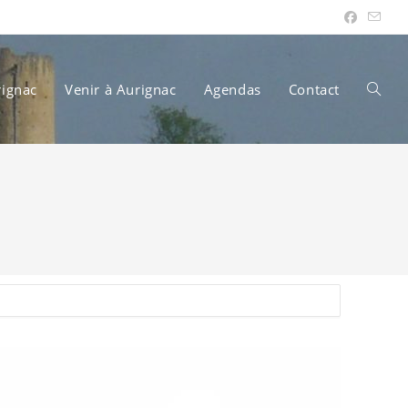
rignac
Venir à Aurignac
Agendas
Contact
Toggle
websit
search