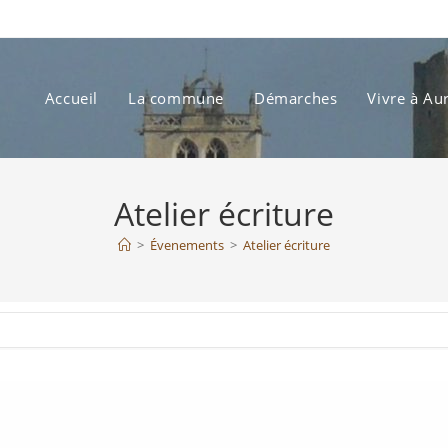
Accueil
La commune
Démarches
Vivre à Au
Atelier écriture
>
Évenements
>
Atelier écriture