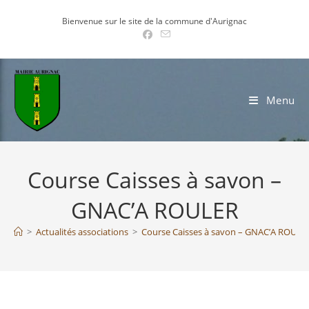
Skip
Bienvenue sur le site de la commune d'Aurignac
to
content
Menu
Course Caisses à savon –
GNAC’A ROULER
>
Actualités associations
>
Course Caisses à savon – GNAC’A ROULE