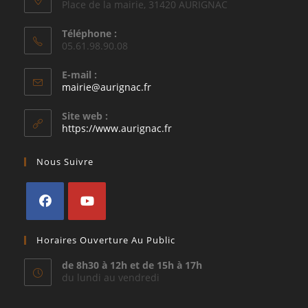
Place de la mairie, 31420 AURIGNAC
Téléphone :
05.61.98.90.08
E-mail :
S’ouvre
mairie@aurignac.fr
dans
votre
Site web :
application
https://www.aurignac.fr
Nous Suivre
S’ouvre
S’ouvre
Horaires Ouverture Au Public
dans
dans
un
un
de 8h30 à 12h et de 15h à 17h
du lundi au vendredi
nouvel
nouvel
onglet
onglet