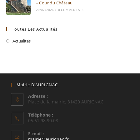
– Cour du Château
20/07/2026
/
0 COMMENTAIRE
Toutes Les Actualités
Actualités
Mairie D’AURIGNAC
Adresse :
Place de la mairie, 31420 AURIGNAC
Téléphone :
05.61.98.90.08
E-mail :
S’ouvre
mairie@aurignac.fr