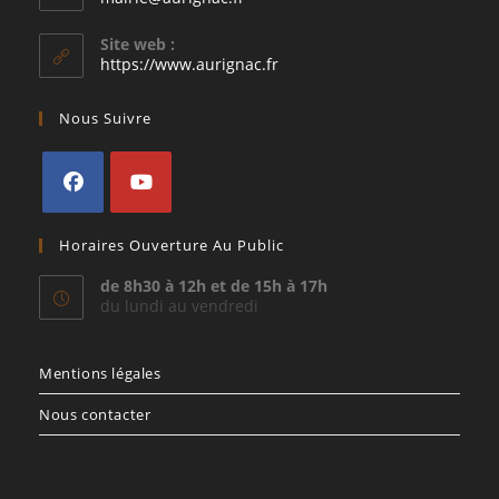
dans
votre
Site web :
application
https://www.aurignac.fr
Nous Suivre
S’ouvre
S’ouvre
Horaires Ouverture Au Public
dans
dans
un
un
de 8h30 à 12h et de 15h à 17h
du lundi au vendredi
nouvel
nouvel
onglet
onglet
Mentions légales
Nous contacter