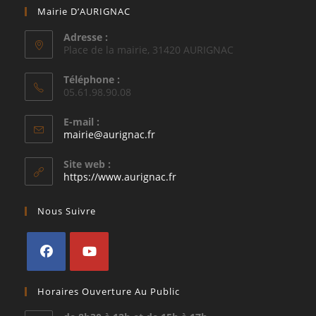
Mairie D’AURIGNAC
Adresse :
Place de la mairie, 31420 AURIGNAC
Téléphone :
05.61.98.90.08
E-mail :
S’ouvre
mairie@aurignac.fr
dans
votre
Site web :
application
https://www.aurignac.fr
Nous Suivre
S’ouvre
S’ouvre
Horaires Ouverture Au Public
dans
dans
un
un