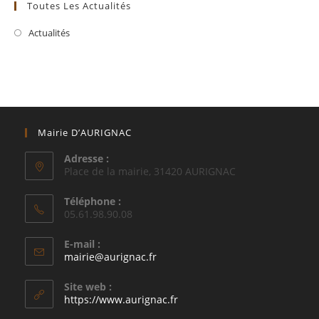
Toutes Les Actualités
Actualités
Mairie D’AURIGNAC
Adresse :
Place de la mairie, 31420 AURIGNAC
Téléphone :
05.61.98.90.08
E-mail :
S’ouvre
mairie@aurignac.fr
dans
votre
Site web :
application
https://www.aurignac.fr