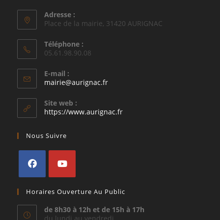
Adresse :
Place de la mairie, 31420 AURIGNAC
Téléphone :
05.61.98.90.08
E-mail :
S’ouvre
mairie@aurignac.fr
dans
votre
Site web :
application
https://www.aurignac.fr
Nous Suivre
S’ouvre
S’ouvre
Horaires Ouverture Au Public
dans
dans
un
un
de 8h30 à 12h et de 15h à 17h
du lundi au vendredi
nouvel
nouvel