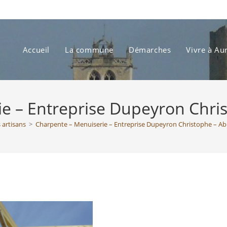
Accueil
La commune
Démarches
Vivre à Au
e – Entreprise Dupeyron Chris
 artisans
>
Charpente – Menuiserie – Entreprise Dupeyron Christophe – Abr