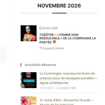
NOVEMBRE 2026
06 NOV 2026
THÉÂTRE – « FEMME NON
RÉÉDUCABLE » DE LA COMPAGNIE LA
PORTÉE
Espace St Michel
Actualités Récentes
Le Comminges, nouveau territoire de
création pour les musiques actuelles ! –
Appel candidatures
07/08/2026
/
0 COMMENTAIRE
31 notes d’été – dimanche 16 août –
Musée de l’Aurignacien