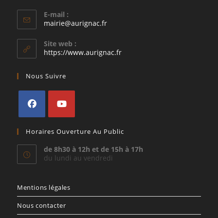
E-mail :
S’ouvre
mairie@aurignac.fr
dans
votre
Site web :
application
https://www.aurignac.fr
Nous Suivre
S’ouvre
S’ouvre
Horaires Ouverture Au Public
dans
dans
un
un
de 8h30 à 12h et de 15h à 17h
du lundi au vendredi
nouvel
nouvel
onglet
onglet
Mentions légales
Nous contacter