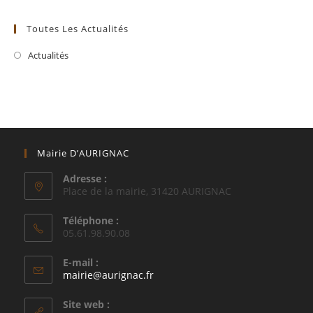
Toutes Les Actualités
Actualités
Mairie D’AURIGNAC
Adresse :
Place de la mairie, 31420 AURIGNAC
Téléphone :
05.61.98.90.08
E-mail :
S’ouvre
mairie@aurignac.fr
dans
votre
Site web :
application