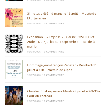
31 notes d’été – dimanche 16 août – Musée de
l’Aurignacien
04/08/2026
/
0 COMMENTAIRE
Exposition – « Emprise » – Carine ROSELLO et
Aude – Du 7 juillet au 4 septembre – Hall de la
mairie
02/08/2026
/
0 COMMENTAIRE
Hommage Jean-François Zapater – Vendredi 31
juillet à 17h – chemin de Cipot
30/07/2026
/
0 COMMENTAIRE
Chantier Shakespeare – Mardi 28 juillet – 20h30 –
Cour du château
20/07/2026
/
0 COMMENTAIRE