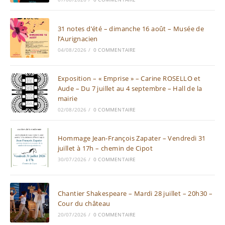
31 notes d’été – dimanche 16 août – Musée de
l’Aurignacien
04/08/2026
/
0 COMMENTAIRE
Exposition – « Emprise » – Carine ROSELLO et
Aude – Du 7 juillet au 4 septembre – Hall de la
mairie
02/08/2026
/
0 COMMENTAIRE
Hommage Jean-François Zapater – Vendredi 31
juillet à 17h – chemin de Cipot
30/07/2026
/
0 COMMENTAIRE
Chantier Shakespeare – Mardi 28 juillet – 20h30 –
Cour du château
20/07/2026
/
0 COMMENTAIRE