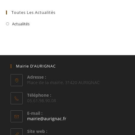
Toutes Les Actualités
Actualités
Mairie D’AURIGNAC
Adresse :
Place de la mairie, 31420 AURIGNAC
Téléphone :
05.61.98.90.08
E-mail :
S’ouvre
mairie@aurignac.fr
dans
votre
Site web :
application