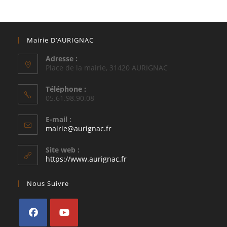
Mairie D’AURIGNAC
Adresse :
Place de la mairie, 31420 AURIGNAC
Téléphone :
05.61.98.90.08
E-mail :
S’ouvre
mairie@aurignac.fr
dans
votre
Site web :
application
https://www.aurignac.fr
Nous Suivre