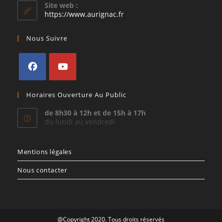
votre
Site web :
application
https://www.aurignac.fr
Nous Suivre
S’ouvre
S’ouvre
Horaires Ouverture Au Public
dans
dans
un
un
de 8h30 à 12h et de 15h à 17h
du lundi au vendredi
nouvel
nouvel
onglet
onglet
Mentions légales
Nous contacter
@Copyright 2020. Tous droits réservés