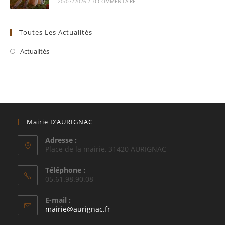
20/07/2026
/
0 COMMENTAIRE
Toutes Les Actualités
Actualités
Mairie D’AURIGNAC
Adresse :
Place de la mairie, 31420 AURIGNAC
Téléphone :
05.61.98.90.08
E-mail :
S’ouvre
mairie@aurignac.fr
dans