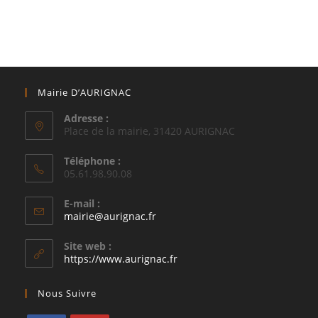
Mairie D’AURIGNAC
Adresse :
Place de la mairie, 31420 AURIGNAC
Téléphone :
05.61.98.90.08
E-mail :
S’ouvre
mairie@aurignac.fr
dans
votre
Site web :
application
https://www.aurignac.fr
Nous Suivre