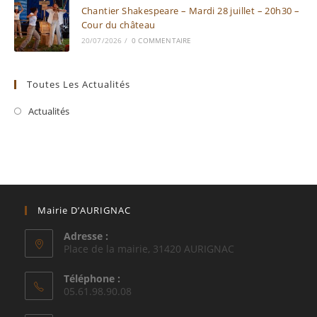
Chantier Shakespeare – Mardi 28 juillet – 20h30 –
Cour du château
20/07/2026
/
0 COMMENTAIRE
Toutes Les Actualités
Actualités
Mairie D’AURIGNAC
Adresse :
Place de la mairie, 31420 AURIGNAC
Téléphone :
05.61.98.90.08