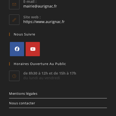
E-mail :
S’ouvre
mairie@aurignac.fr
dans
votre
Site web :
application
https://www.aurignac.fr
Nous Suivre
S’ouvre
S’ouvre
Horaires Ouverture Au Public
dans
dans
un
un
de 8h30 à 12h et de 15h à 17h
du lundi au vendredi
nouvel
nouvel
onglet
onglet
Mentions légales
Nous contacter