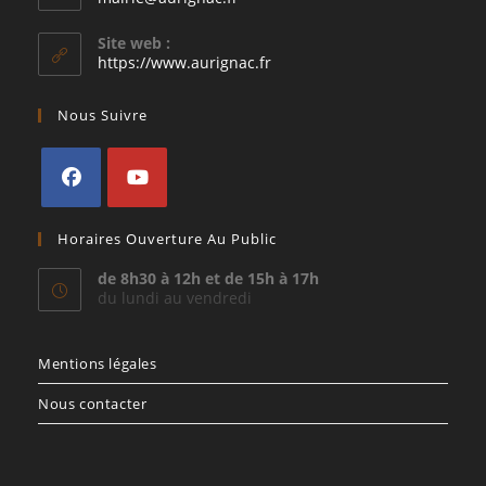
dans
votre
Site web :
application
https://www.aurignac.fr
Nous Suivre
S’ouvre
S’ouvre
Horaires Ouverture Au Public
dans
dans
un
un
de 8h30 à 12h et de 15h à 17h
du lundi au vendredi
nouvel
nouvel
onglet
onglet
Mentions légales
Nous contacter