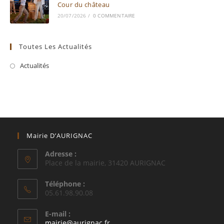
Cour du château
20/07/2026
/
0 COMMENTAIRE
Toutes Les Actualités
Actualités
Mairie D’AURIGNAC
Adresse :
Place de la mairie, 31420 AURIGNAC
Téléphone :
05.61.98.90.08
E-mail :
S’ouvre
mairie@aurignac.fr