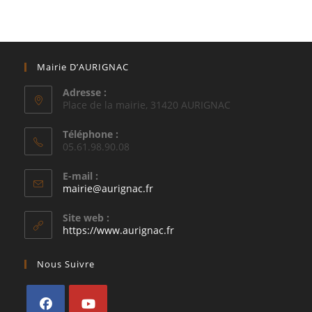
Mairie D’AURIGNAC
Adresse :
Place de la mairie, 31420 AURIGNAC
Téléphone :
05.61.98.90.08
E-mail :
S’ouvre
mairie@aurignac.fr
dans
votre
Site web :
application
https://www.aurignac.fr
Nous Suivre