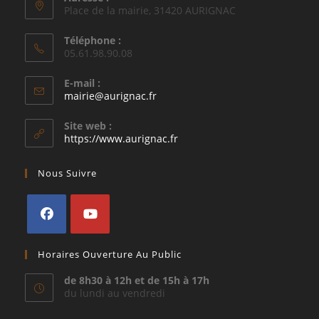
Place de la mairie, 31420 AURIGNAC
Téléphone :
05.61.98.90.08
E-mail :
S’ouvre
mairie@aurignac.fr
dans
votre
Site web :
application
https://www.aurignac.fr
Nous Suivre
S’ouvre
S’ouvre
Horaires Ouverture Au Public
dans
dans
un
un
de 8h30 à 12h et de 15h à 17h
du lundi au vendredi
nouvel
nouvel
onglet
onglet