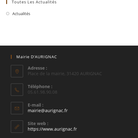
Toutes Les Actualités
Actualités
Mairie D’AURIGNAC
Adresse :
Place de la mairie, 31420 AURIGNAC
Téléphone :
05.61.98.90.08
E-mail :
S’ouvre
mairie@aurignac.fr
dans
votre
Site web :
application
https://www.aurignac.fr