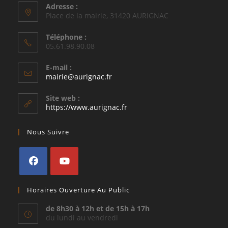
Adresse :
Place de la mairie, 31420 AURIGNAC
Téléphone :
05.61.98.90.08
E-mail :
S’ouvre
mairie@aurignac.fr
dans
votre
Site web :
application
https://www.aurignac.fr
Nous Suivre
S’ouvre
S’ouvre
Horaires Ouverture Au Public
dans
dans
un
un
de 8h30 à 12h et de 15h à 17h
du lundi au vendredi
nouvel
nouvel