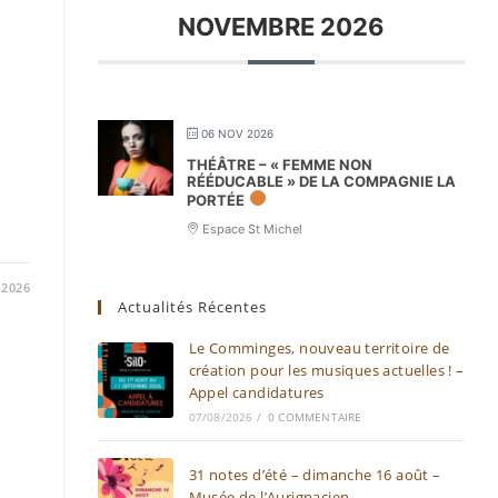
NOVEMBRE 2026
06 NOV 2026
THÉÂTRE – « FEMME NON
RÉÉDUCABLE » DE LA COMPAGNIE LA
PORTÉE
Espace St Michel
/2026
Actualités Récentes
Le Comminges, nouveau territoire de
création pour les musiques actuelles ! –
Appel candidatures
07/08/2026
/
0 COMMENTAIRE
31 notes d’été – dimanche 16 août –
Musée de l’Aurignacien