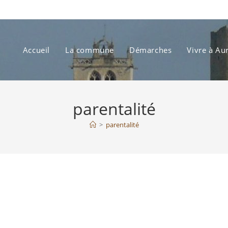
Accueil
La commune
Démarches
Vivre à Au
parentalité
>
parentalité