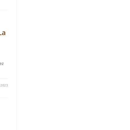
La
ez
/2023