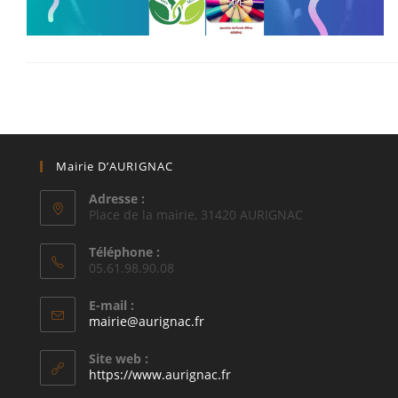
Mairie D’AURIGNAC
Adresse :
Place de la mairie, 31420 AURIGNAC
Téléphone :
05.61.98.90.08
E-mail :
S’ouvre
mairie@aurignac.fr
dans
votre
Site web :
application
https://www.aurignac.fr