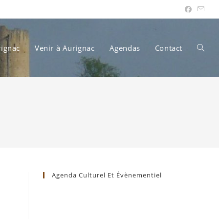
rignac
Venir à Aurignac
Agendas
Contact
Toggle
websit
search
Agenda Culturel Et Évènementiel