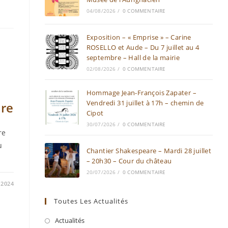
04/08/2026
/
0 COMMENTAIRE
Exposition – « Emprise » – Carine
ROSELLO et Aude – Du 7 juillet au 4
septembre – Hall de la mairie
02/08/2026
/
0 COMMENTAIRE
Hommage Jean-François Zapater –
Vendredi 31 juillet à 17h – chemin de
ère
Cipot
30/07/2026
/
0 COMMENTAIRE
re
u
Chantier Shakespeare – Mardi 28 juillet
– 20h30 – Cour du château
20/07/2026
/
0 COMMENTAIRE
/2024
Toutes Les Actualités
Actualités