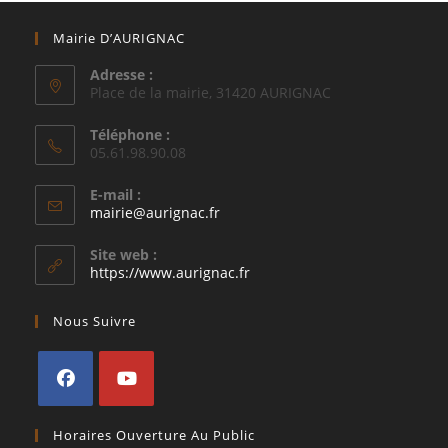
Mairie D’AURIGNAC
Adresse :
Place de la mairie, 31420 AURIGNAC
Téléphone :
05.61.98.90.08
E-mail :
S’ouvre
mairie@aurignac.fr
dans
votre
Site web :
application
https://www.aurignac.fr
Nous Suivre
S’ouvre
S’ouvre
Horaires Ouverture Au Public
dans
dans