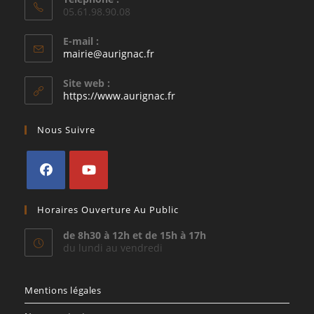
05.61.98.90.08
E-mail :
S’ouvre
mairie@aurignac.fr
dans
votre
Site web :
application
https://www.aurignac.fr
Nous Suivre
S’ouvre
S’ouvre
Horaires Ouverture Au Public
dans
dans
un
un
de 8h30 à 12h et de 15h à 17h
du lundi au vendredi
nouvel
nouvel
onglet
onglet
Mentions légales