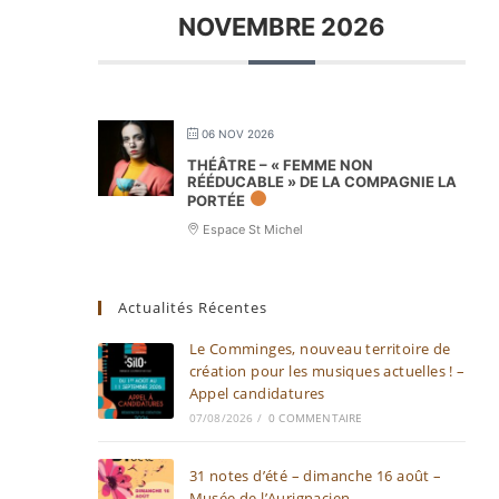
NOVEMBRE 2026
06 NOV 2026
THÉÂTRE – « FEMME NON
RÉÉDUCABLE » DE LA COMPAGNIE LA
PORTÉE
Espace St Michel
Actualités Récentes
Le Comminges, nouveau territoire de
création pour les musiques actuelles ! –
Appel candidatures
07/08/2026
/
0 COMMENTAIRE
31 notes d’été – dimanche 16 août –
Musée de l’Aurignacien