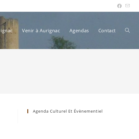
rignac
Venir à Aurignac
Agendas
Contact
Toggle
websit
search
Agenda Culturel Et Évènementiel