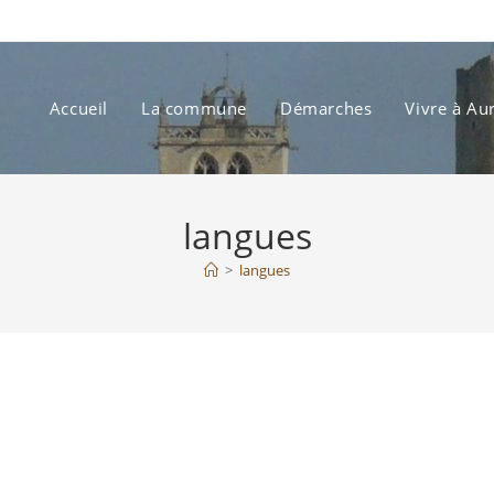
Accueil
La commune
Démarches
Vivre à Au
langues
>
langues