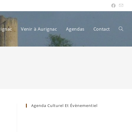
rignac
Venir à Aurignac
Agendas
Contact
Toggle
websit
search
Agenda Culturel Et Évènementiel