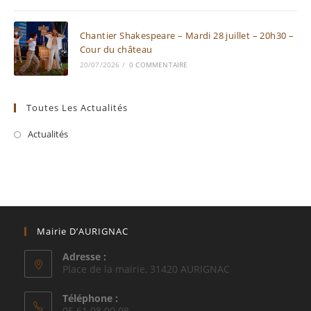
Chantier Shakespeare – Mardi 28 juillet – 20h30 –
Cour du château
20/07/2026
/
0 COMMENTAIRE
Toutes Les Actualités
Actualités
Mairie D’AURIGNAC
Adresse :
Place de la mairie, 31420 AURIGNAC
Téléphone :
05.61.98.90.08