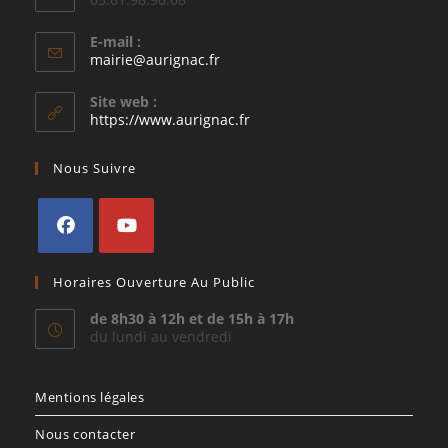
E-mail :
S’ouvre
mairie@aurignac.fr
dans
votre
Site web :
application
https://www.aurignac.fr
Nous Suivre
S’ouvre
S’ouvre
Horaires Ouverture Au Public
dans
dans
un
un
de 8h30 à 12h et de 15h à 17h
du lundi au vendredi
nouvel
nouvel
onglet
onglet
Mentions légales
Nous contacter