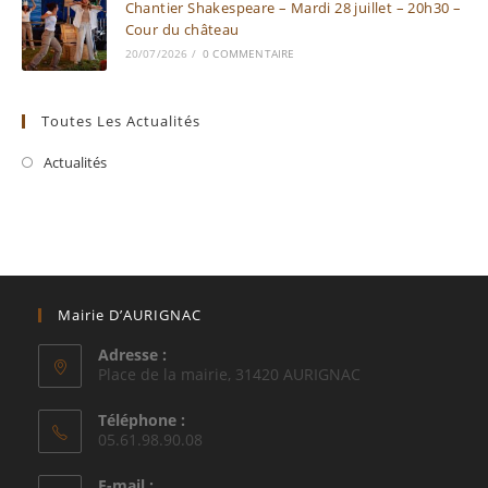
Chantier Shakespeare – Mardi 28 juillet – 20h30 –
Cour du château
20/07/2026
/
0 COMMENTAIRE
Toutes Les Actualités
Actualités
Mairie D’AURIGNAC
Adresse :
Place de la mairie, 31420 AURIGNAC
Téléphone :
05.61.98.90.08
E-mail :