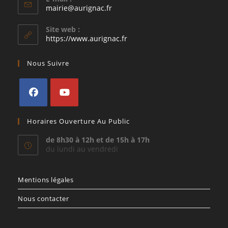
S’ouvre
mairie@aurignac.fr
dans
votre
Site web :
application
https://www.aurignac.fr
Nous Suivre
S’ouvre
S’ouvre
Horaires Ouverture Au Public
dans
dans
un
un
de 8h30 à 12h et de 15h à 17h
du lundi au vendredi
nouvel
nouvel
onglet
onglet
Mentions légales
Nous contacter