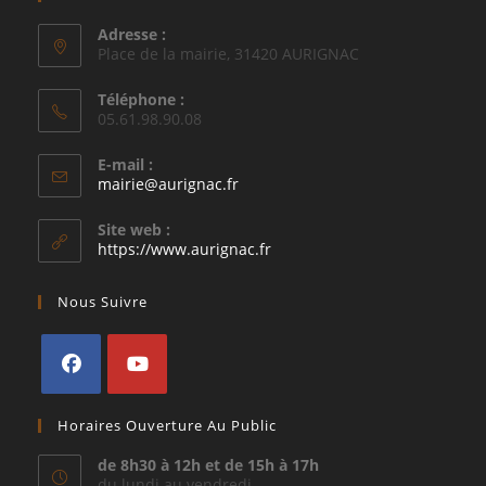
Adresse :
Place de la mairie, 31420 AURIGNAC
Téléphone :
05.61.98.90.08
E-mail :
S’ouvre
mairie@aurignac.fr
dans
votre
Site web :
application
https://www.aurignac.fr
Nous Suivre
S’ouvre
S’ouvre
Horaires Ouverture Au Public
dans
dans
un
un
de 8h30 à 12h et de 15h à 17h
du lundi au vendredi