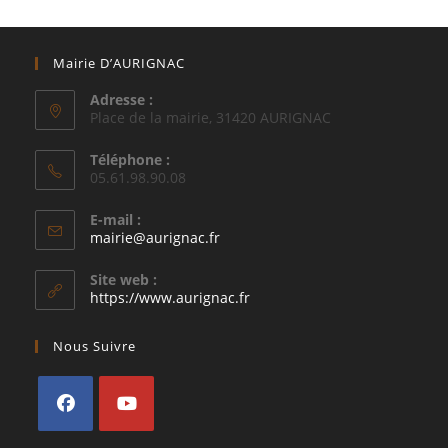
Mairie D’AURIGNAC
Adresse :
Place de la mairie, 31420 AURIGNAC
Téléphone :
05.61.98.90.08
E-mail :
S’ouvre
mairie@aurignac.fr
dans
votre
Site web :
application
https://www.aurignac.fr
Nous Suivre
S’ouvre
S’ouvre