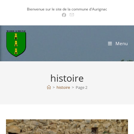
Skip
Bienvenue sur le site de la commune d'Aurignac
to
content
Menu
histoire
>
histoire
>
Page 2