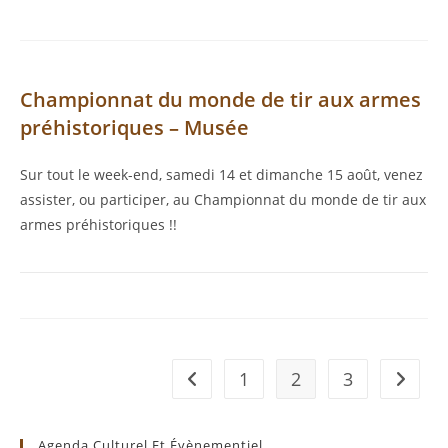
Championnat du monde de tir aux armes
préhistoriques – Musée
Sur tout le week-end, samedi 14 et dimanche 15 août, venez
assister, ou participer, au Championnat du monde de tir aux
armes préhistoriques !!
1
2
3
Go to the previous page
Aller à 
Agenda Culturel Et Évènementiel