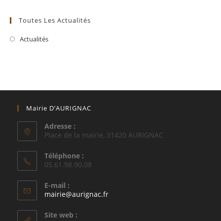
Toutes Les Actualités
Actualités
Mairie D’AURIGNAC
Adresse :
Place de la mairie, 31420 AURIGNAC
Téléphone :
05.61.98.90.08
E-mail :
S’ouvre
mairie@aurignac.fr
dans
votre
Site web :
application