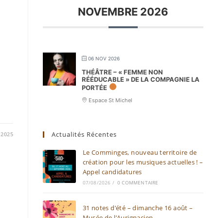
NOVEMBRE 2026
06 NOV 2026
THÉÂTRE – « FEMME NON
RÉÉDUCABLE » DE LA COMPAGNIE LA
PORTÉE
Espace St Michel
Actualités Récentes
/2025
Le Comminges, nouveau territoire de
création pour les musiques actuelles ! –
Appel candidatures
07/08/2026
/
0 COMMENTAIRE
31 notes d’été – dimanche 16 août –
Musée de l’Aurignacien