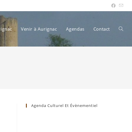
rignac
Venir à Aurignac
Agendas
Contact
Toggle
websit
search
Agenda Culturel Et Évènementiel