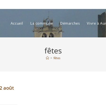
Accueil
La commune
Démarches
Vivre à Au
fêtes
>
fêtes
02 août