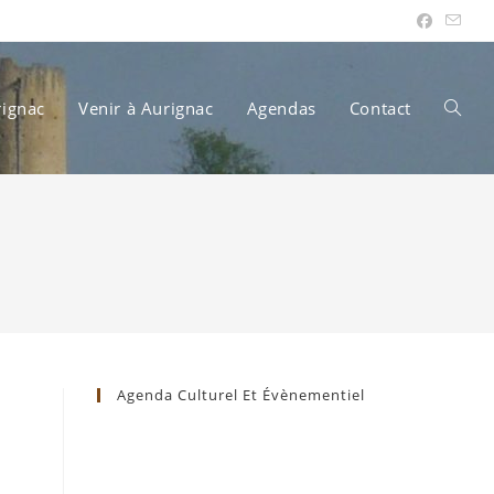
rignac
Venir à Aurignac
Agendas
Contact
Toggle
websit
search
Agenda Culturel Et Évènementiel