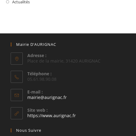
Actualités
Mairie D’AURIGNAC
Adresse :
Place de la mairie, 31420 AURIGNAC
Téléphone :
05.61.98.90.08
E-mail :
S’ouvre
mairie@aurignac.fr
dans
votre
Site web :
application
https://www.aurignac.fr
Nous Suivre