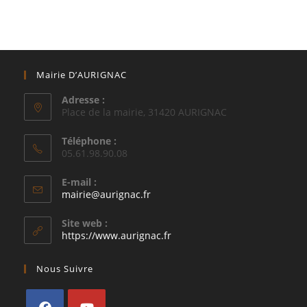
Mairie D’AURIGNAC
Adresse :
Place de la mairie, 31420 AURIGNAC
Téléphone :
05.61.98.90.08
E-mail :
S’ouvre
mairie@aurignac.fr
dans
votre
Site web :
application
https://www.aurignac.fr
Nous Suivre