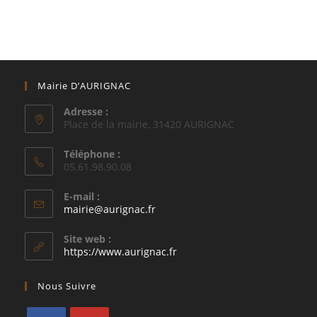
Mairie D’AURIGNAC
Adresse :
Place de la mairie, 31420 AURIGNAC
Téléphone :
05.61.98.90.08
E-mail :
S’ouvre
mairie@aurignac.fr
dans
votre
Site web :
application
https://www.aurignac.fr
Nous Suivre