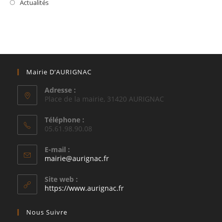
Actualités
Mairie D’AURIGNAC
Adresse :
Place de la mairie, 31420 AURIGNAC
Téléphone :
05.61.98.90.08
E-mail :
S’ouvre
mairie@aurignac.fr
dans
votre
Site web :
application
https://www.aurignac.fr
Nous Suivre