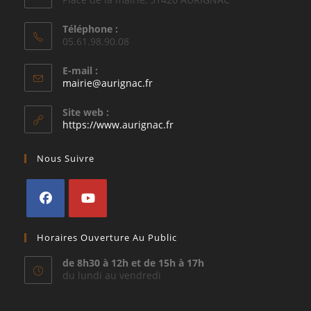
Téléphone :
05.61.98.90.08
E-mail :
S’ouvre
mairie@aurignac.fr
dans
votre
Site web :
application
https://www.aurignac.fr
Nous Suivre
S’ouvre
S’ouvre
Horaires Ouverture Au Public
dans
dans
un
un
de 8h30 à 12h et de 15h à 17h
du lundi au vendredi
nouvel
nouvel
onglet
onglet