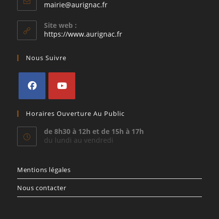
S’ouvre
mairie@aurignac.fr
dans
votre
Site web :
application
https://www.aurignac.fr
Nous Suivre
S’ouvre
S’ouvre
Horaires Ouverture Au Public
dans
dans
un
un
de 8h30 à 12h et de 15h à 17h
du lundi au vendredi
nouvel
nouvel
onglet
onglet
Mentions légales
Nous contacter