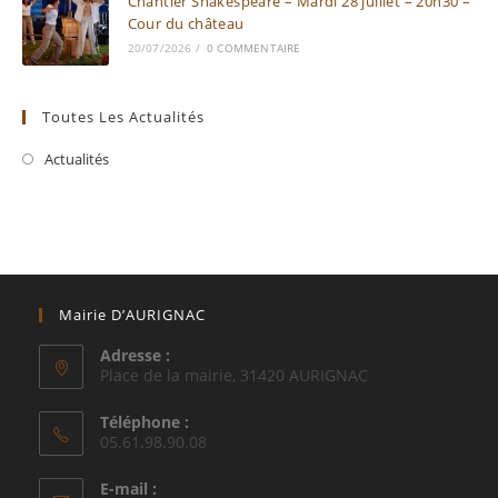
Chantier Shakespeare – Mardi 28 juillet – 20h30 –
Cour du château
20/07/2026
/
0 COMMENTAIRE
Toutes Les Actualités
Actualités
Mairie D’AURIGNAC
Adresse :
Place de la mairie, 31420 AURIGNAC
Téléphone :
05.61.98.90.08
E-mail :