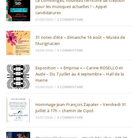
Le Comminges, nouveau territoire de création
pour les musiques actuelles ! – Appel
candidatures
07/08/2026
/
0 COMMENTAIRE
31 notes d’été – dimanche 16 août – Musée de
l’Aurignacien
04/08/2026
/
0 COMMENTAIRE
Exposition – « Emprise » – Carine ROSELLO et
Aude – Du 7 juillet au 4 septembre – Hall de la
mairie
02/08/2026
/
0 COMMENTAIRE
Hommage Jean-François Zapater – Vendredi 31
juillet à 17h – chemin de Cipot
30/07/2026
/
0 COMMENTAIRE