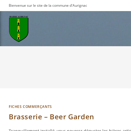
Skip
Bienvenue sur le site de la commune d'Aurignac
to
content
FICHES COMMERÇANTS
Brasserie – Beer Garden
Tranquillement installé, vous pourrez déguster les bières arti