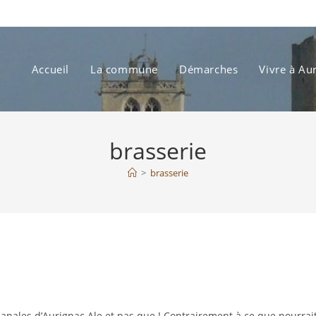
Accueil
La commune
Démarches
Vivre à Au
brasserie
>
brasserie
sanales d’Aurignac Ale et pas que ! Contrairement à ce que pourrai