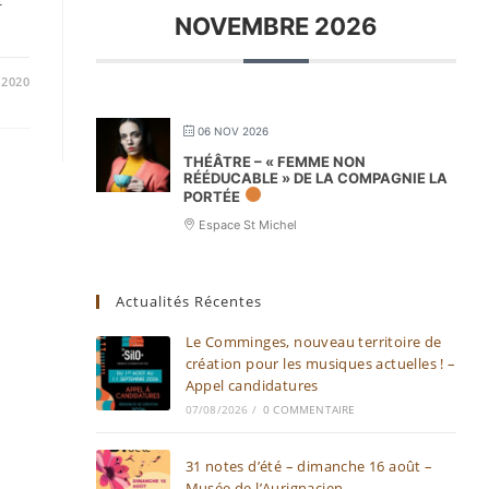
NOVEMBRE 2026
/2020
06 NOV 2026
THÉÂTRE – « FEMME NON
RÉÉDUCABLE » DE LA COMPAGNIE LA
PORTÉE
Espace St Michel
Actualités Récentes
Le Comminges, nouveau territoire de
création pour les musiques actuelles ! –
Appel candidatures
07/08/2026
/
0 COMMENTAIRE
31 notes d’été – dimanche 16 août –
Musée de l’Aurignacien