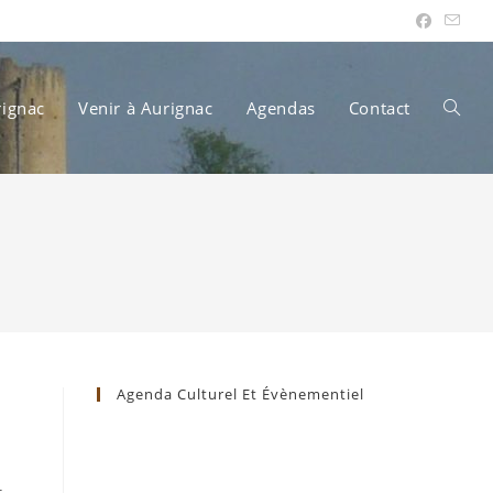
rignac
Venir à Aurignac
Agendas
Contact
Toggle
websit
search
Agenda Culturel Et Évènementiel
t