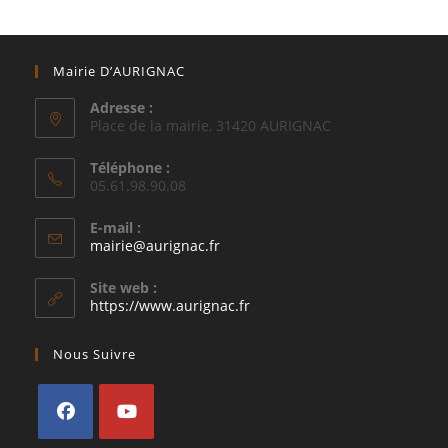
Mairie D’AURIGNAC
Adresse :
Place de la mairie, 31420 AURIGNAC
Téléphone :
05.61.98.90.08
E-mail :
S’ouvre
mairie@aurignac.fr
dans
votre
Site web :
application
https://www.aurignac.fr
Nous Suivre