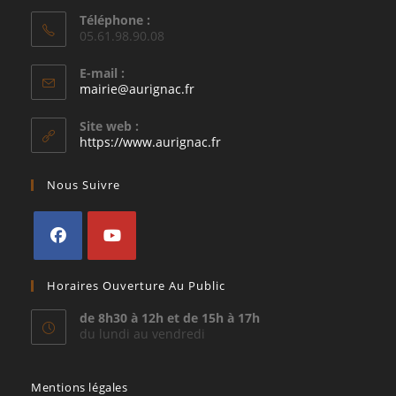
Téléphone :
05.61.98.90.08
E-mail :
S’ouvre
mairie@aurignac.fr
dans
votre
Site web :
application
https://www.aurignac.fr
Nous Suivre
S’ouvre
S’ouvre
Horaires Ouverture Au Public
dans
dans
un
un
de 8h30 à 12h et de 15h à 17h
du lundi au vendredi
nouvel
nouvel
onglet
onglet
Mentions légales