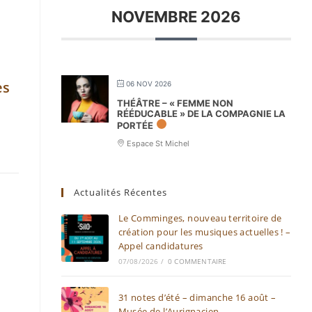
NOVEMBRE 2026
ès
06 NOV 2026
THÉÂTRE – « FEMME NON
RÉÉDUCABLE » DE LA COMPAGNIE LA
PORTÉE
Espace St Michel
Actualités Récentes
Le Comminges, nouveau territoire de
création pour les musiques actuelles ! –
Appel candidatures
07/08/2026
/
0 COMMENTAIRE
31 notes d’été – dimanche 16 août –
Musée de l’Aurignacien