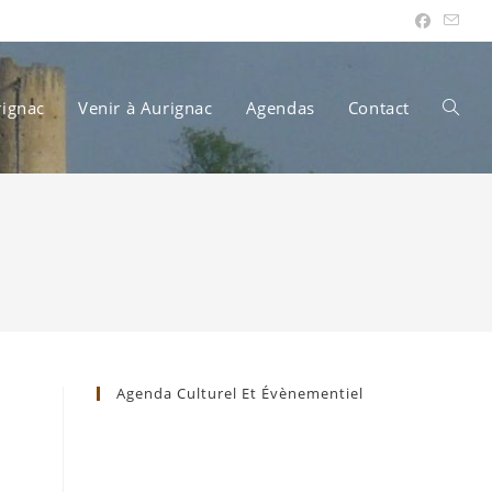
rignac
Venir à Aurignac
Agendas
Contact
Toggle
websit
search
Agenda Culturel Et Évènementiel