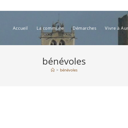
Accueil
La commune
Démarches
Vivre à Au
bénévoles
>
bénévoles