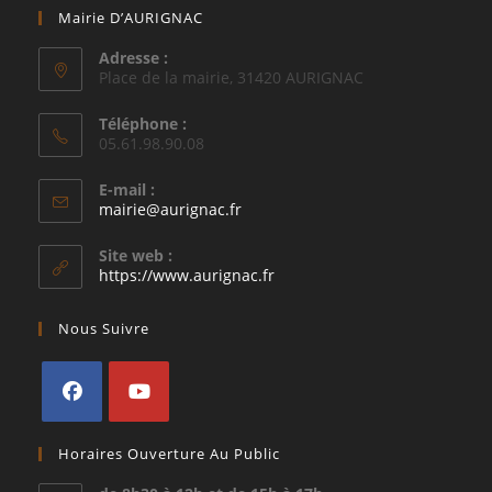
Mairie D’AURIGNAC
Adresse :
Place de la mairie, 31420 AURIGNAC
Téléphone :
05.61.98.90.08
E-mail :
S’ouvre
mairie@aurignac.fr
dans
votre
Site web :
application
https://www.aurignac.fr
Nous Suivre
S’ouvre
S’ouvre
Horaires Ouverture Au Public
dans
dans
un
un